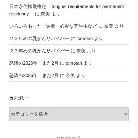
日本永住権厳格化 Tougher requirements for permanent
residency
に
奈美
より
いろいろあった一週間 心配な寄生虫など
に
奈美
より
２３年めの乳がんサバイバー
に
tomotan
より
２３年めの乳がんサバイバー
に
奈美
より
怒涛の2026年 まだ2月
に
tomotan
より
怒涛の2026年 まだ2月
に
奈美
より
カテゴリー
カ
テ
ゴ
リ