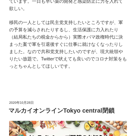
ています。一日も早い薬の開発と感染防止に力を入れて
欲しい。
移民の一人としては民主党支持したいところですが、軍
の予算を減らされたりするし、生活保護に力入れたり
（結局私たちの税金からから）実際オバマ政権時代に決
まった案で軍を引退後すぐに仕事に就けなくなったりし
ました。なので共和党支持したいのですが、現大統領や
りたい放題で。Twitterで吠えても良いのでコロナ対策をも
っとちゃんとしてほしいです。
投
2020年10月28日
稿
マルカイオンラインTokyo central閉鎖
日: