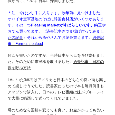
状が出て、ついに日本に帰国しました。
＊注 今は少し手に入ります。数年前に見つけました。
オハイオ空軍基地のそばに韓国食材店がいくつかありま
す。その一つ
Pleasing Marketがすばらしいです。
納豆や
おでん買ってます。（
過去記事さつま揚げ作ってみまし
たの記事
）それから魚やさんでお刺身買えます。
過去記
事 Formostseafood
何回か書いたのですが、当時日本から母を呼び寄せまし
た。そのために市民権を取りました。
過去記事 日本の
親を呼ぶ方法
LAにいた3年間はアメリカと日本のどちらの良い面も楽し
めて楽しそうでした。読書家だったので本も毎月何冊も
アマゾンで購入し、日本のテレビ番組は妹がブルーレイ
で大量に録画して送ってくれていました。
母のためなら国籍を変えても良い、お金かかっても良い