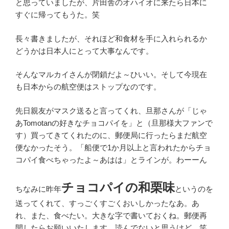
と思っていましたが、片田舎のオハイオに来たら日本に
すぐに帰ってもうた。笑
長々書きましたが、それほど和食材を手に入れられるか
どうかは日本人にとって大事なんです。
そんなマルカイさんが閉鎖だよ～ひいい。そして今現在
も日本からの航空便はストップなのです。
先日親友がマスク送ると言ってくれ、旦那さんが「じゃ
あTomotanの好きなチョコパイを」と（旦那様大ファンで
す）買ってきてくれたのに、郵便局に行ったらまだ航空
便なかったそう。「船便で1か月以上と言われたからチョ
コパイ食べちゃったよ～あはは」とラインが。わーーん
チョコパイの和栗味
ちなみに昨年
というのを
送ってくれて、すっごくすごくおいしかったなあ。あ
れ、また、食べたい。大きな字で書いておくね。郵便再
開したらお願いいたします。読んでないと思うけど。笑