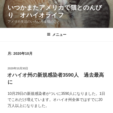
コ
いつかまたアメリカで猫とのんび
ン
り オハイオライフ
テ
ン
アメリカ生活のいろいろ＆猫のこと
ツ
へ
メニュー
ス
キ
ッ
月:
2020年10月
プ
投
2020年10月30日
稿
オハイオ州の新規感染者3590人 過去最高
日:
に
10月29日の新規感染者がついに3590人になりました。1日
でこれだけ増えています。オハイオ州全体ではすでに20
万人以上になりました。