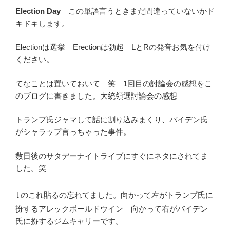
Election Day
この単語言うときまだ間違っていないかド
キドキします。
Electionは選挙 Erectionは勃起 LとRの発音お気を付け
ください。
てなことは置いておいて 笑 1回目の討論会の感想をこ
のブログに書きました。
大統領選討論会の感想
トランプ氏ジャマして話に割り込みまくり、バイデン氏
がシャラップ言っちゃった事件。
数日後のサタデーナイトライブにすぐにネタにされてま
した。笑
↓
のこれ貼るの忘れてました。向かって左がトランプ氏に
扮するアレックボールドウイン 向かって右がバイデン
氏に扮するジムキャリーです。