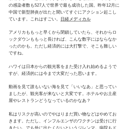
の感染者数も527人で世界で最も成功した国。昨年12月に
中国で新型肺炎が出たと聞いてすぐにアクション起こし
ています。これはすごい。
日経メディカル
アメリカももっと早くから閉鎖していたら、それからロ
ックダウンももっと長ければ、こんな数字にはならなか
ったのかも。ただし経済的には大打撃で、そこも難しい
ですね。
ハワイは日本からの観光客をまた受け入れ始めるようで
すが、経済的には今まで大変だった思います。
動画を見て誰もいない海を見て「いいなあ」と思ってい
ましたが、観光客が来ないと大変です。ホテルやお土産
屋やレストランどうなっているのかなあ？
私はリスクが高いのでやはりまだ買い物などはやめてお
きます。ただし、インフルエンザのワクチンは受けに行
きたい。でも外に出たくないというジレンマ。病院もド