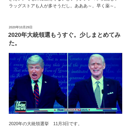
ラッグストアも人が多そうだし。あああ～。早く薬～。
投
2020年10月29日
稿
2020年大統領選もうすぐ。少しまとめてみ
日:
た。
2020年の大統領選挙 11月3日です。