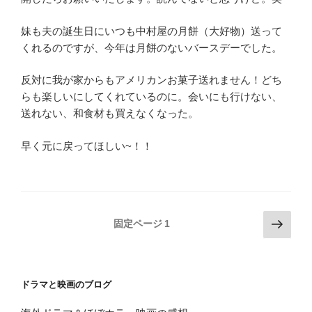
妹も夫の誕生日にいつも中村屋の月餅（大好物）送って
くれるのですが、今年は月餅のないバースデーでした。
反対に我が家からもアメリカンお菓子送れません！どち
らも楽しいにしてくれているのに。会いにも行けない、
送れない、和食材も買えなくなった。
早く元に戻ってほしい~！！
投
次
固定ページ
1
の
稿
ペ
の
ー
ペ
ドラマと映画のブログ
ジ
ー