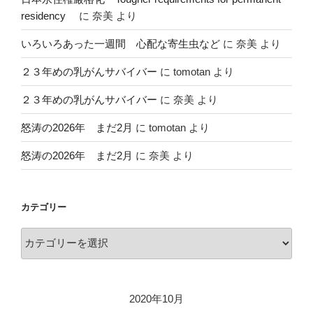
residency
に
奈美
より
いろいろあった一週間 心配な寄生虫など
に
奈美
より
２３年めの乳がんサバイバー
に
tomotan
より
２３年めの乳がんサバイバー
に
奈美
より
怒涛の2026年 まだ2月
に
tomotan
より
怒涛の2026年 まだ2月
に
奈美
より
カテゴリー
カ
テ
ゴ
リ
2020年10月
ー