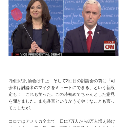
2回目の討論会は中止 そして3回目の討論会の前に「司
会者は討論者のマイクをミュートにできる」という新設
定も！ これも笑った。この時初めてちゃんとした意見
を聞きました。まあ暴言というかうそや！なことも言っ
てましたが。
コロナはアメリカ全土で一日に7万人から8万人増え続け